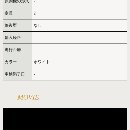
原動機の形式
-
定員
2
修復歴
なし
輸入経路
-
走行距離
-
カラー
ホワイト
車検満了日
-
MOVIE