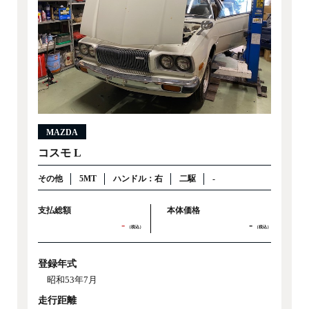
MAZDA
コスモ L
その他
5MT
ハンドル：右
二駆
-
支払総額
本体価格
-
-
（税込）
（税込）
登録年式
昭和53年7月
走行距離