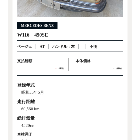
MERCEDES BENZ
W116 450SE
ベージュ
AT
ハンドル：左
不明
支払総額
本体価格
-
-
（税込）
（税込）
登録年式
昭和55年5月
走行距離
60,560 km
総排気量
4520cc
車検満了