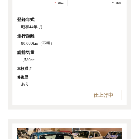
-
-
（税込）
（税込）
登録年式
昭和44年-月
走行距離
80,000km（不明）
総排気量
1,580cc
車検満了
修復歴
あり
仕上げ中