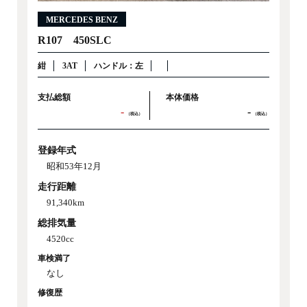
MERCEDES BENZ
R107 450SLC
紺
3AT
ハンドル：左
支払総額
本体価格
-
-
（税込）
（税込）
登録年式
昭和53年12月
走行距離
91,340km
総排気量
4520cc
車検満了
なし
修復歴