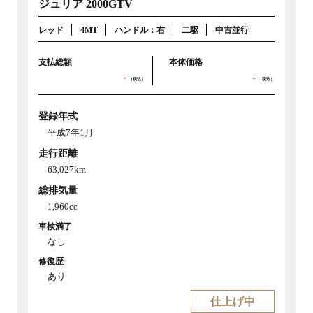
ジュリア 2000GTV
レッド
4MT
ハンドル：右
二駆
中古並行
支払総額
本体価格
-
-
（税込）
（税込）
登録年式
平成7年1月
走行距離
63,027km
総排気量
1,960cc
車検満了
なし
修復歴
あり
仕上げ中