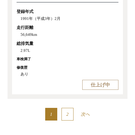
登録年式
1991年（平成3年）2月
走行距離
56,649km
総排気量
2.97L
車検満了
修復歴
あり
仕上げ中
1
2
次へ