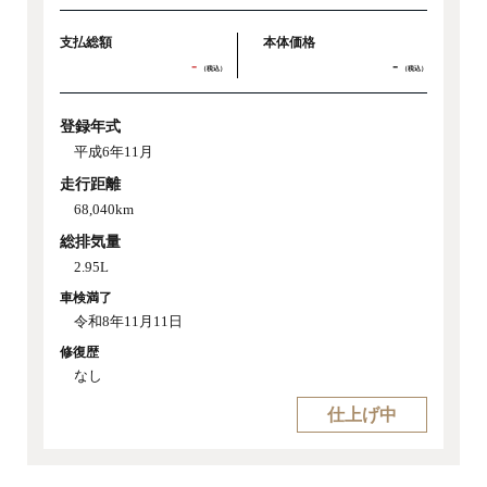
支払総額
本体価格
-
-
（税込）
（税込）
登録年式
平成6年11月
走行距離
68,040km
総排気量
2.95L
車検満了
令和8年11月11日
修復歴
なし
仕上げ中