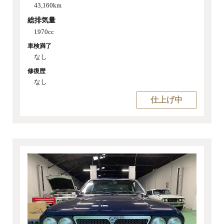
43,160km
総排気量
1970cc
車検満了
なし
修復歴
なし
仕上げ中