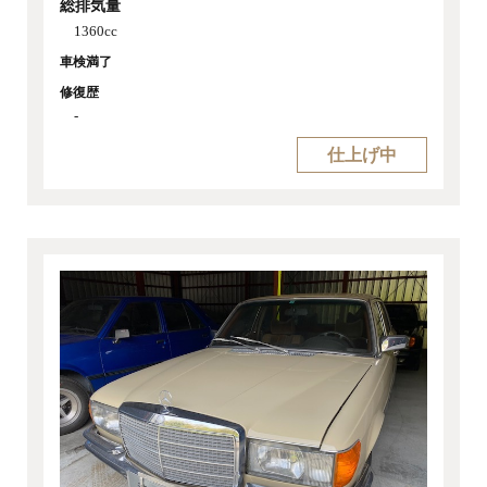
総排気量
1360cc
車検満了
修復歴
-
仕上げ中