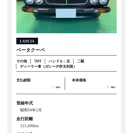
LANCIA
ベータクーペ
その他
5MT
ハンドル：左
二駆
ディーラー車（ガレーヂ伊太利亜）
支払総額
本体価格
-
-
（税込）
（税込）
登録年式
昭和59年2月
走行距離
123,200km