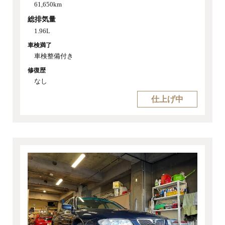
61,650km
総排気量
1.96L
車検満了
車検整備付き
修復歴
なし
仕上げ中