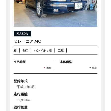
MAZDA
ミレーニア MC
紺
4AT
ハンドル：右
二駆
支払総額
本体価格
-
-
（税込）
（税込）
登録年式
平成11年3月
走行距離
59,950km
総排気量