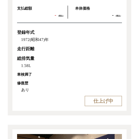
支払総額
本体価格
-
-
（税込）
（税込）
登録年式
1972(昭和47)年
走行距離
総排気量
1.58L
車検満了
修復歴
あり
仕上げ中