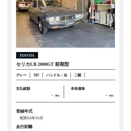
TOYOTA
セリカLB 2000GT 前期型
グレー
MT
ハンドル：右
二駆
支払総額
本体価格
-
-
（税込）
（税込）
登録年式
昭和50年10月
走行距離