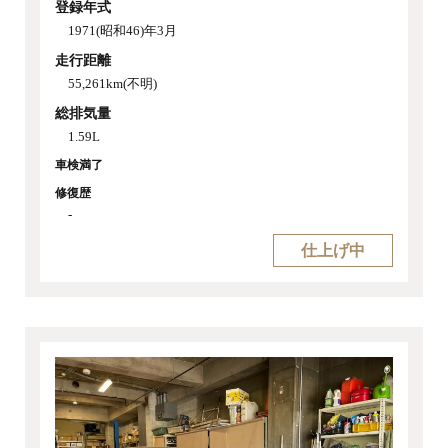
登録年式
1971(昭和46)年3月
走行距離
55,261km(不明)
総排気量
1.59L
車検満了
修復歴
-
仕上げ中