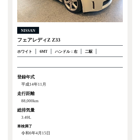
NISSAN
フェアレディZ Z33
ホワイト
6MT
ハンドル：右
二駆
登録年式
平成14年11月
走行距離
88,000km
総排気量
3.49L
車検満了
令和6年4月15日