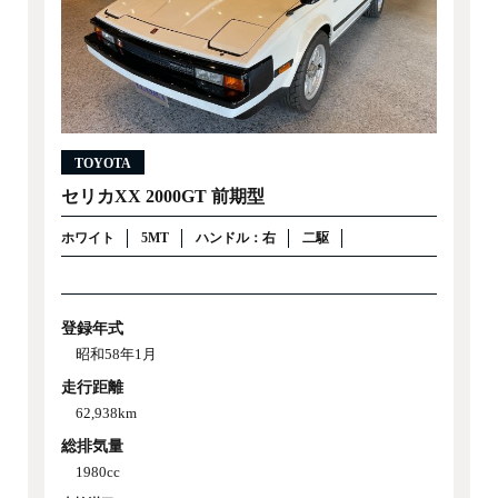
TOYOTA
セリカXX 2000GT 前期型
ホワイト
5MT
ハンドル：右
二駆
登録年式
昭和58年1月
走行距離
62,938km
総排気量
1980cc