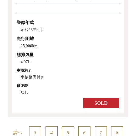
登録年式
昭和63年4月
走行距離
25,000km
総排気量
4.97L
車検満了
車検整備付き
修復歴
なし
SOLD
前へ
3
4
5
6
7
8