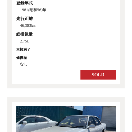
登録年式
1981(昭和56)年
走行距離
46,383km
総排気量
2.75L
車検満了
修復歴
なし
SOLD