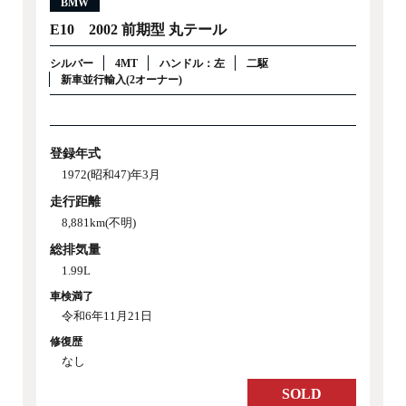
BMW
E10 2002 前期型 丸テール
シルバー
4MT
ハンドル：左
二駆
新車並行輸入(2オーナー)
登録年式
1972(昭和47)年3月
走行距離
8,881km(不明)
総排気量
1.99L
車検満了
令和6年11月21日
修復歴
なし
SOLD