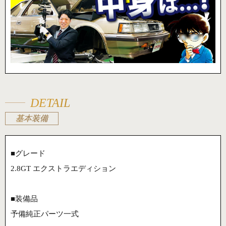
DETAIL
基本装備
■グレード
2.8GT エクストラエディション
■装備品
予備純正パーツ一式