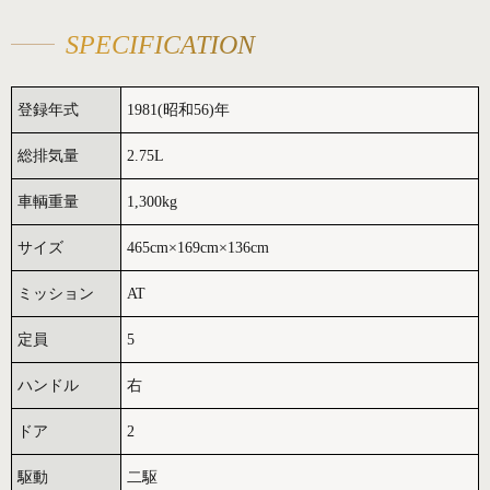
SPECIFICATION
登録年式
1981(昭和56)年
総排気量
2.75L
車輌重量
1,300kg
サイズ
465cm×169cm×136cm
ミッション
AT
定員
5
ハンドル
右
ドア
2
駆動
二駆