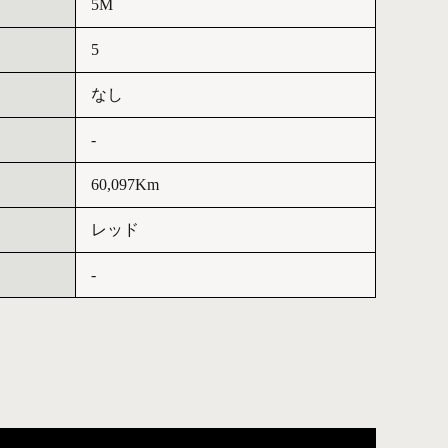
5M
5
なし
-
60,097Km
レッド
-