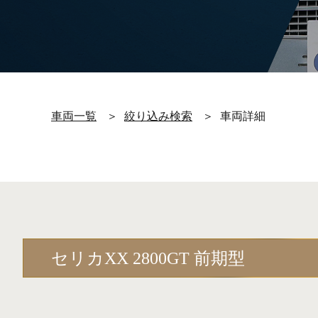
車両一覧
＞
絞り込み検索
＞
車両詳細
セリカXX 2800GT 前期型