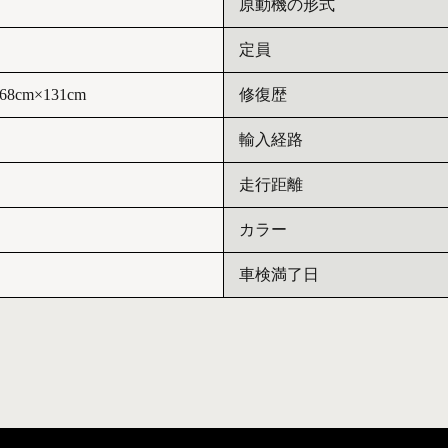
原動機の形式
定員
68cm×131cm
修復歴
輸入経路
走行距離
カラー
車検満了日