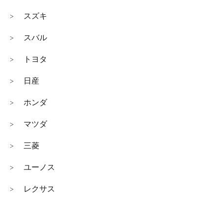
スズキ
>
スバル
>
トヨタ
>
日産
>
ホンダ
>
マツダ
>
三菱
>
ユーノス
>
レクサス
>