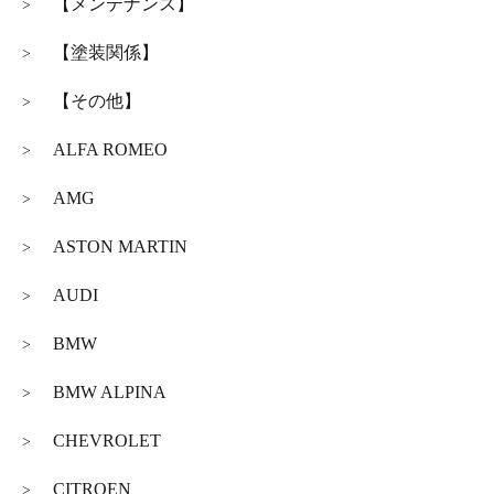
【メンテナンス】
>
【塗装関係】
>
【その他】
>
ALFA ROMEO
>
AMG
>
ASTON MARTIN
>
AUDI
>
BMW
>
BMW ALPINA
>
CHEVROLET
>
CITROEN
>