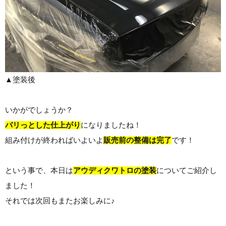
▲塗装後
いかがでしょうか？
バリっとした仕上がり
になりましたね！
組み付けが終わればいよいよ
販売前の整備は完了
です！
という事で、本日は
アウディクワトロの塗装
についてご紹介し
ました！
それでは次回もまたお楽しみに♪