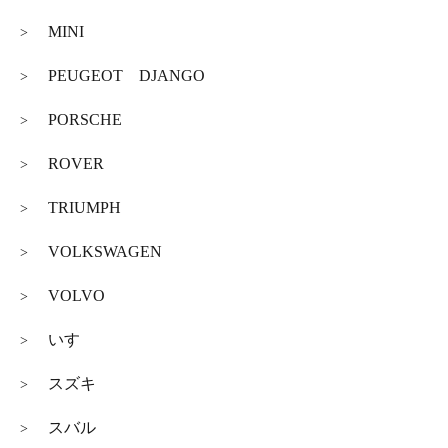
MINI
>
PEUGEOT DJANGO
>
PORSCHE
>
ROVER
>
TRIUMPH
>
VOLKSWAGEN
>
VOLVO
>
いすゞ
>
スズキ
>
スバル
>