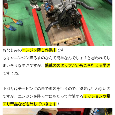
おなじみの
エンジン降し作業中
です！
もはやエンジン降ろすのなんて簡単なんでしょ？と思われてし
まいそうな早さですが、
熟練のスタッフだからこそ行える早さ
ですよね。
下回りはチッピングの黒で塗装を行うので、塗装は行わないの
ですが、エンジンを降ろすにあたって付随する
ミッションや足
回り部品なども外していきます
！