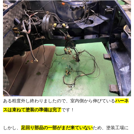
ある程度外し終わりましたので、室内側から伸びている
ハーネ
スは束ねて塗装の準備は完了
です！
しかし、
足回り部品の一部がまだ来ていない
ため、塗装工場に