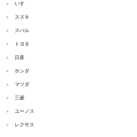
いすゞ
>
スズキ
>
スバル
>
トヨタ
>
日産
>
ホンダ
>
マツダ
>
三菱
>
ユーノス
>
レクサス
>