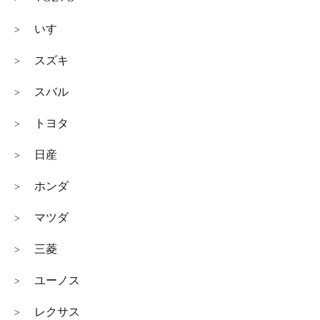
いすゞ
>
スズキ
>
スバル
>
トヨタ
>
日産
>
ホンダ
>
マツダ
>
三菱
>
ユーノス
>
レクサス
>