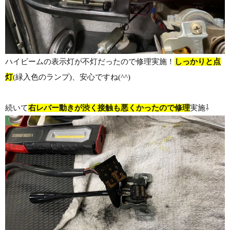
ハイビームの表示灯が不灯だったので修理実施！
しっかりと点
灯
(緑入色のランプ)、安心ですね(^^)
続いて
右レバー動きが渋く接触も悪くかったので修理
実施⇩