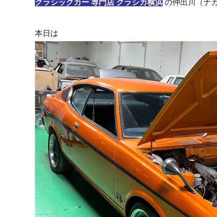
クラシックカー 専門店 クラシカ横浜
の仲出川（ナ
本日は