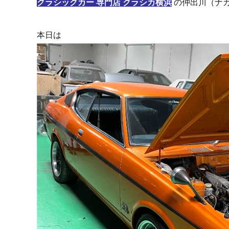
クラシックカー 専門店 クラシカ横浜
の仲出川（ナ
本日は