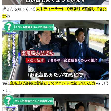
皆さんも知っている
大手ディーラーにて最前線で整備してきた
方
や
実は
立ち上げ当初は営業としてフロントに立っていた方
も(ﾟДﾟ)
ﾉ！！