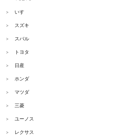
いすゞ
>
スズキ
>
スバル
>
トヨタ
>
日産
>
ホンダ
>
マツダ
>
三菱
>
ユーノス
>
レクサス
>