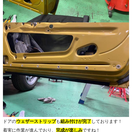
ドアの
ウェザーストリップ
も
組み付けが完了
しております！
着実に作業が進んでおり、
完成が楽しみ
ですね！