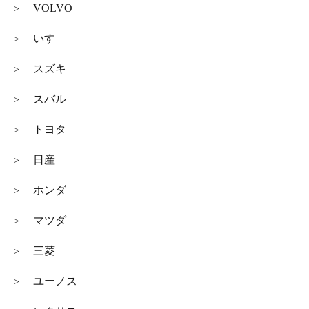
VOLVO
>
いすゞ
>
スズキ
>
スバル
>
トヨタ
>
日産
>
ホンダ
>
マツダ
>
三菱
>
ユーノス
>