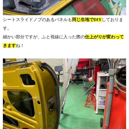
シートスライドノブのあるパネルも
同じ生地でDIY
しておりま
す。
細かい部分ですが、ふと視線に入った際の
仕上がりが変わって
きます
ね！