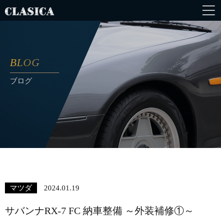
BLOG
ブログ
マツダ
2024.01.19
サバンナRX-7 FC 納車整備 ～外装補修①～