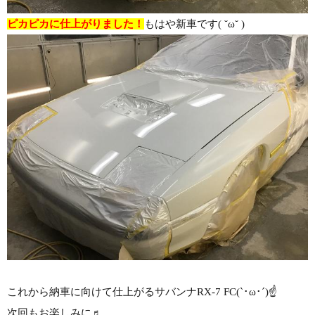
ピカピカに仕上がりました！
もはや新車です( ˘ω˘ )
これから納車に向けて仕上がるサバンナRX-7 FC(`･ω･´)☝
次回もお楽しみに♬