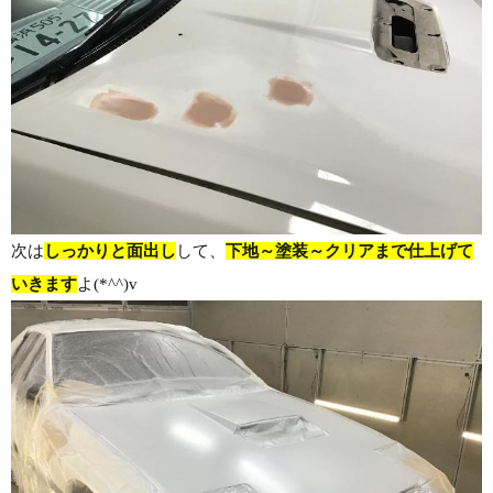
次は
しっかりと面出し
して、
下地～塗装～クリアまで仕上げて
いきます
よ(*^^)v