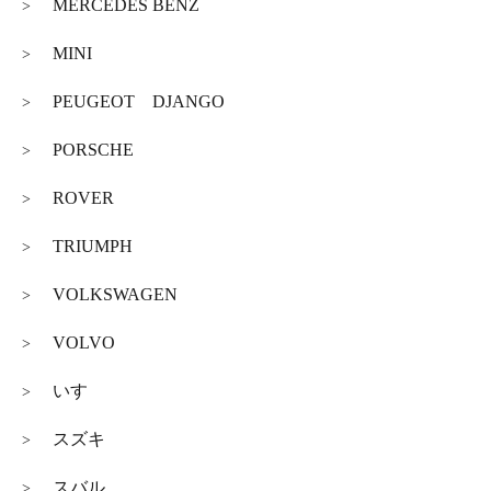
MERCEDES BENZ
>
MINI
>
PEUGEOT DJANGO
>
PORSCHE
>
ROVER
>
TRIUMPH
>
VOLKSWAGEN
>
VOLVO
>
いすゞ
>
スズキ
>
スバル
>