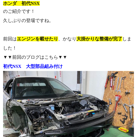
ホンダ 初代NSX
のご紹介です！
久しぶりの登場ですね。
前回は
エンジンを載せたり
、かなり
大掛かりな整備が完了
しま
した！
▼▼前回のブログはこちら▼▼
初代NSX 大型部品組み付け