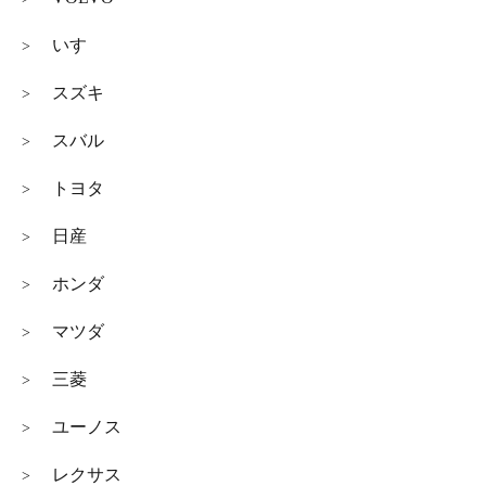
いすゞ
>
スズキ
>
スバル
>
トヨタ
>
日産
>
ホンダ
>
マツダ
>
三菱
>
ユーノス
>
レクサス
>