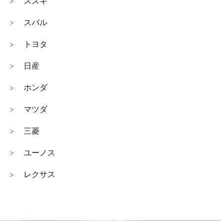
スズキ
>
スバル
>
トヨタ
>
日産
>
ホンダ
>
マツダ
>
三菱
>
ユーノス
>
レクサス
>