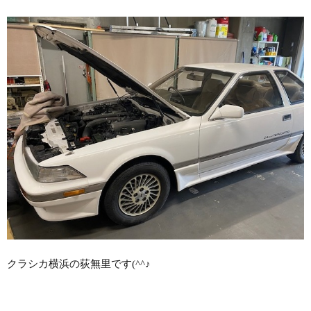
クラシカ横浜の荻無里です(^^♪