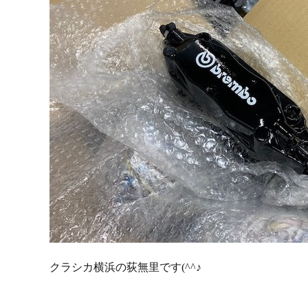
クラシカ横浜の荻無里です(^^♪