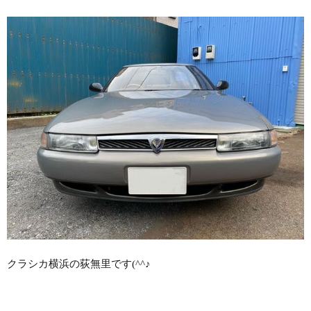
クラシカ横浜の荻無里です(^^♪