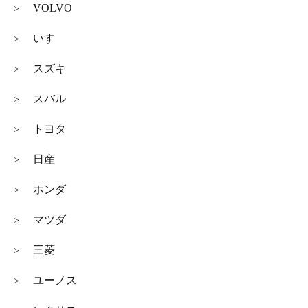
VOLVO
>
いすゞ
>
スズキ
>
スバル
>
トヨタ
>
日産
>
ホンダ
>
マツダ
>
三菱
>
ユーノス
>