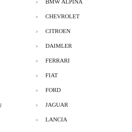
BMW ALPINA
>
CHEVROLET
>
CITROEN
>
DAIMLER
>
FERRARI
>
FIAT
>
FORD
>
JAGUAR
り
>
LANCIA
>