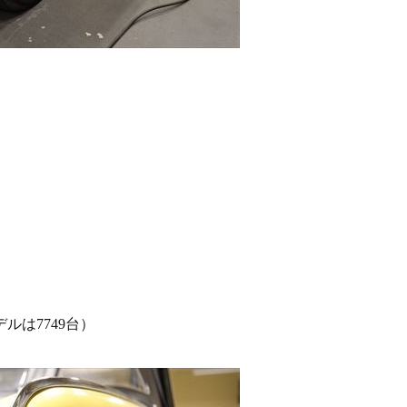
ルは7749台）