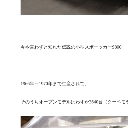
今や言わずと知れた伝説の小型スポーツカーS800
1966年～1970年まで生産されて、
そのうちオープンモデルはわずか3640台（クーペモデ