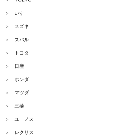
>
いすゞ
>
スズキ
>
スバル
>
トヨタ
>
日産
>
ホンダ
>
マツダ
>
三菱
>
ユーノス
>
レクサス
>