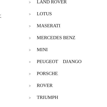
LAND ROVER
>
LOTUS
>
こ
MASERATI
>
MERCEDES BENZ
>
MINI
>
PEUGEOT DJANGO
>
PORSCHE
>
ROVER
>
TRIUMPH
>