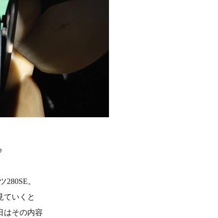
♪
280SE。
見ていくと
日はその内容