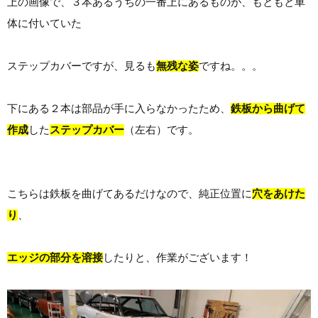
上の画像で、３本あるうちの一番上にあるものが、もともと車
体に付いていた
ステップカバーですが、見るも
無残な姿
ですね。。。
下にある２本は部品が手に入らなかったため、
鉄板から曲げて
作成
した
ステップカバー
（左右）です。
こちらは鉄板を曲げてあるだけなので、純正位置に
穴をあけた
り
、
エッジの部分を溶接
したりと、作業がございます！