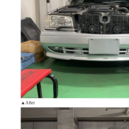
▲After