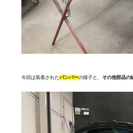
今回は装着された
バンパー
の様子と、
その他部品の