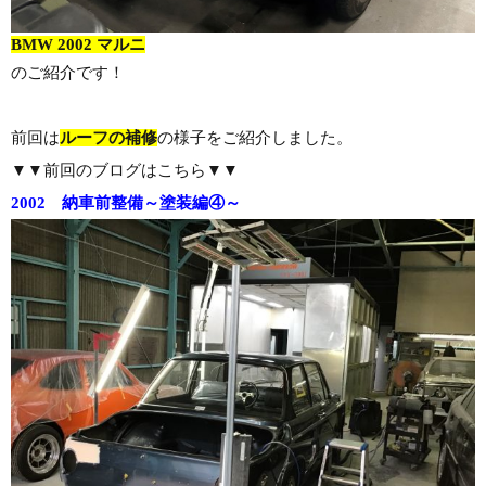
BMW 2002 マルニ
のご紹介です！
前回は
ルーフの補修
の様子をご紹介しました。
▼▼前回のブログはこちら▼▼
2002 納車前整備～塗装編④～