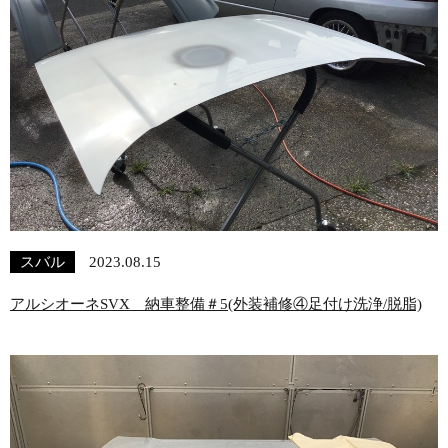
スバル
2023.08.15
アルシオーネSVX 納車整備＃5(外装補修④足付け洗浄/脱脂)