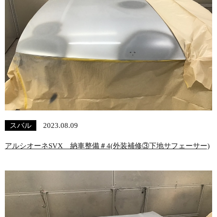
スバル
2023.08.09
アルシオーネSVX 納車整備＃4(外装補修③下地サフェーサー)