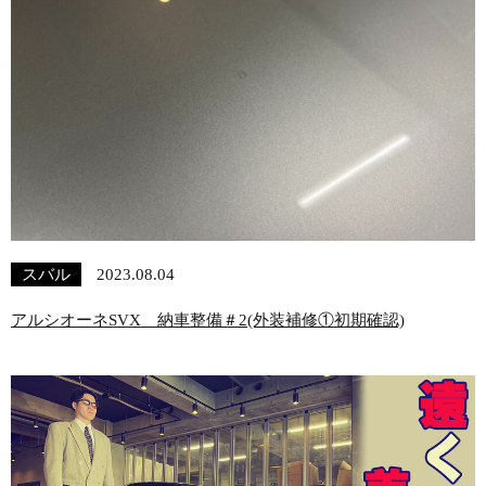
スバル
2023.08.04
アルシオーネSVX 納車整備＃2(外装補修①初期確認)