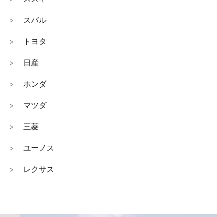
スバル
>
トヨタ
>
日産
>
ホンダ
>
マツダ
>
三菱
>
ユーノス
>
レクサス
>