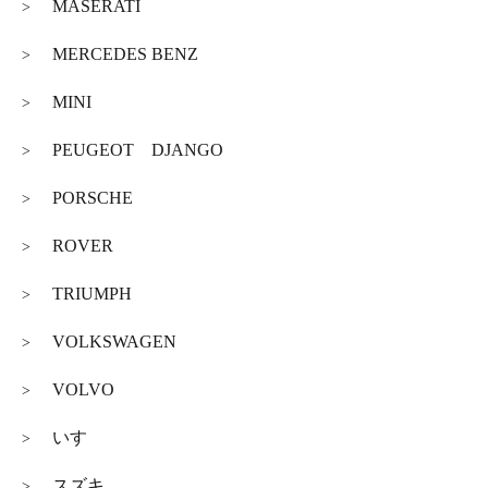
MASERATI
>
MERCEDES BENZ
>
MINI
>
PEUGEOT DJANGO
>
PORSCHE
>
ROVER
>
TRIUMPH
>
VOLKSWAGEN
>
VOLVO
>
いすゞ
>
スズキ
>